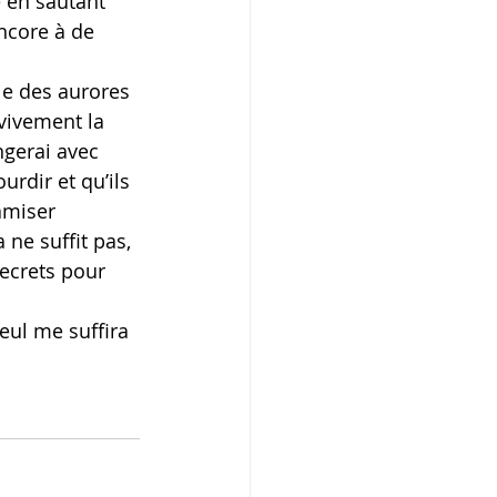
e en sautant 
encore à de 
le des aurores 
 vivement la 
ngerai avec 
urdir et qu’ils 
amiser 
ne suffit pas, 
ecrets pour 
eul me suffira 