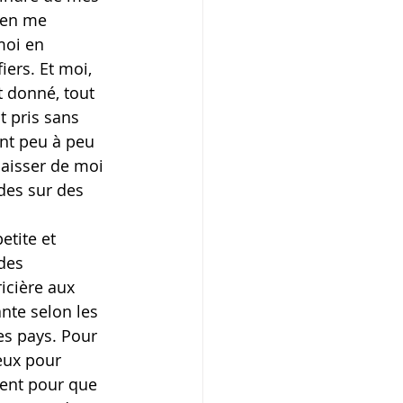
 en me 
moi en 
ers. Et moi, 
ut donné, tout 
ut pris sans 
nt peu à peu 
aisser de moi 
es sur des 
etite et 
des 
icière aux 
nte selon les 
es pays. Pour 
eux pour 
ient pour que 