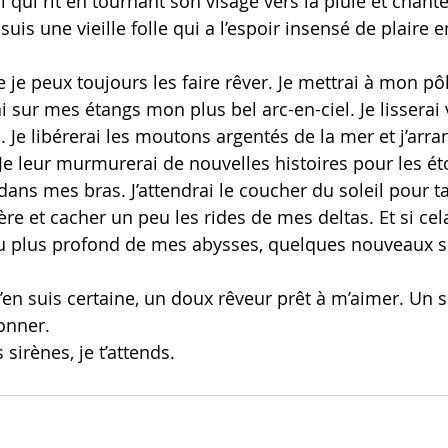
 qui rit en tournant son visage vers la pluie et chant
 suis une vieille folle qui a l’espoir insensé de plaire 
e je peux toujours les faire rêver. Je mettrai à mon pô
i sur mes étangs mon plus bel arc-en-ciel. Je lisserai
 Je libérerai les moutons argentés de la mer et j’arra
 Je leur murmurerai de nouvelles histoires pour les éto
dans mes bras. J’attendrai le coucher du soleil pour t
 et cacher un peu les rides de mes deltas. Et si cela 
r au plus profond de mes abysses, quelques nouveaux s
 j’en suis certaine, un doux rêveur prêt à m’aimer. Un s
onner.
sirènes, je t’attends.