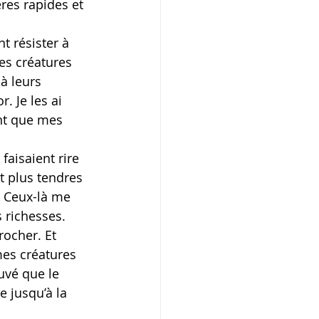
res rapides et 
 résister à 
es créatures 
à leurs 
. Je les ai 
ant que mes 
aisaient rire 
t plus tendres 
 Ceux-là me 
 richesses.
rocher. Et 
mes créatures 
uvé que le 
e jusqu’à la 