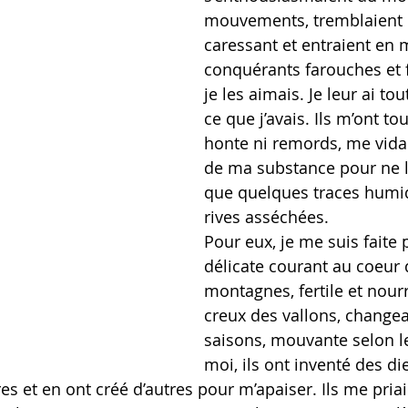
mouvements, tremblaient
caressant et entraient en 
conquérants farouches et fi
je les aimais. Je leur ai to
ce que j’avais. Ils m’ont to
honte ni remords, me vida
de ma substance pour ne l
que quelques traces humid
rives asséchées.
Pour eux, je me suis faite p
délicate courant au coeur 
montagnes, fertile et nourr
creux des vallons, changea
saisons, mouvante selon l
moi, ils ont inventé des di
es et en ont créé d’autres pour m’apaiser. Ils me pria