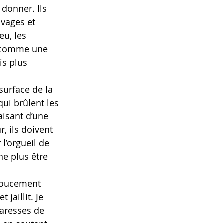
 donner. Ils 
ivages et 
u, les 
s comme une 
is plus 
surface de la 
qui brûlent les 
isant d’une 
, ils doivent 
 l’orgueil de 
e plus être 
doucement 
jaillit. Je 
caresses de 