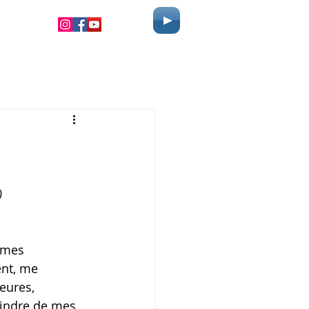
)
mmes 
ent, me 
eures, 
indre de mes 