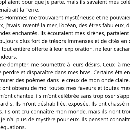
ppliaient pour que je parte, mais ils savaient mes colè
aîtrait la Terre.
les Hommes me trouvaient mystérieuse et ne pouvaient
 j’avais inventé la mer, l’océan, des êtres fabuleux, d
des enchantés. Ils écoutaient mes sirènes, partaient 
oujours plus fort de trésors immenses et de cités en or
 tout entière offerte à leur exploration, ne leur cach
ndeurs.
me dompter, me soumettre à leurs désirs. Ceux-là me f
 se perdre et disparaître dans mes bras. Certains étaien
murer des poèmes dans le creux de mon onde claire.
et ont obtenu de moi toutes mes faveurs et toutes mes
s m’ont chantée, ils m’ont célébrée sans trop oser s’app
hardis. Ils m’ont déshabillée, exposée. Ils ont chassé 
s. Ils ont cru connaître mon monde, mais ils n’ont tro
je n’ai plus de mystère pour eux. Ils pensent connaîtr
 équations.