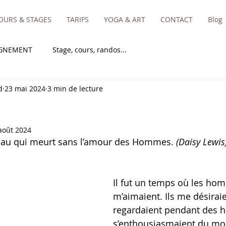
OURS & STAGES
TARIFS
YOGA & ART
CONTACT
Blog
IGNEMENT
Stage, cours, randos...
d
23 mai 2024
3 min de lecture
août 2024
’eau qui meurt sans l’amour des Hommes. 
(Daisy Lewis
Il fut un temps où les ho
m’aimaient. Ils me désirai
regardaient pendant des h
s’enthousiasmaient du mo