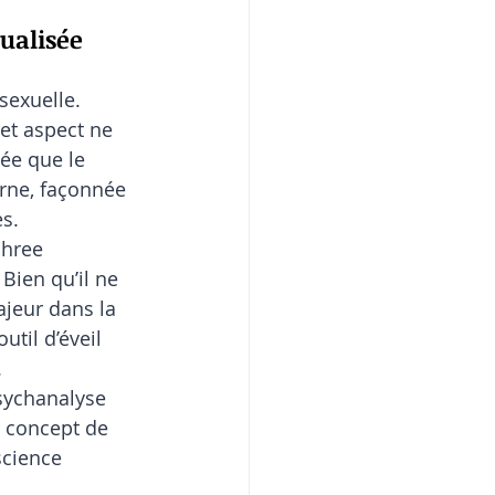
ualisée
exuelle. 
cet aspect ne 
ée que le 
rne, façonnée 
es.
Shree 
Bien qu’il ne 
ajeur dans la 
til d’éveil 
.
sychanalyse 
e concept de 
science 