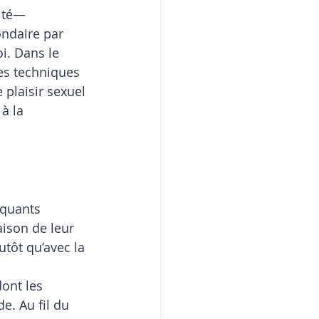
lité—
ondaire par 
i. Dans le 
des techniques 
 plaisir sexuel 
à la 
iquants 
aison de leur 
tôt qu’avec la 
ont les 
. Au fil du 