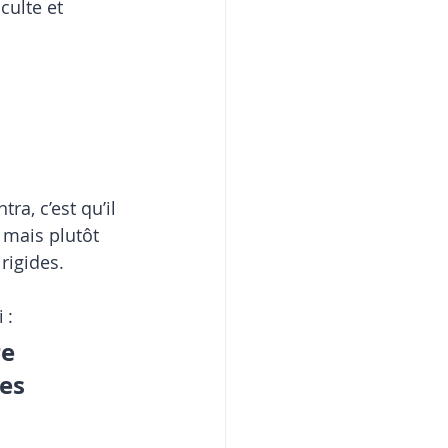
culte et 
ra, c’est qu’il 
 mais plutôt 
igides. 
 :
e 
es 
 