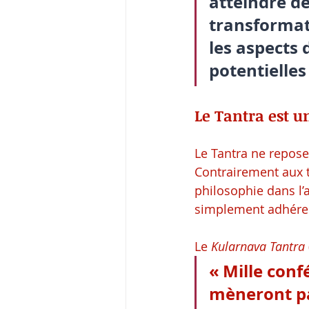
atteindre de
transformati
les aspects 
potentielles 
Le Tantra est u
Le Tantra ne repose 
Contrairement aux tr
philosophie dans l’ac
simplement adhérer
Le 
Kularnava Tantra
« Mille conf
mèneront pas