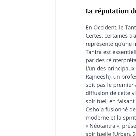
La réputation d
En Occident, le Ta
Certes, certaines tr
représente qu’une i
Tantra est essentie
par des réinterprét
L’un des principaux
Rajneesh), un profes
soit pas le premier 
diffusion de cette v
spirituel, en faisa
Osho a fusionné de
moderne et la spiri
« Néotantra », prés
spirituelle (Urban, 2