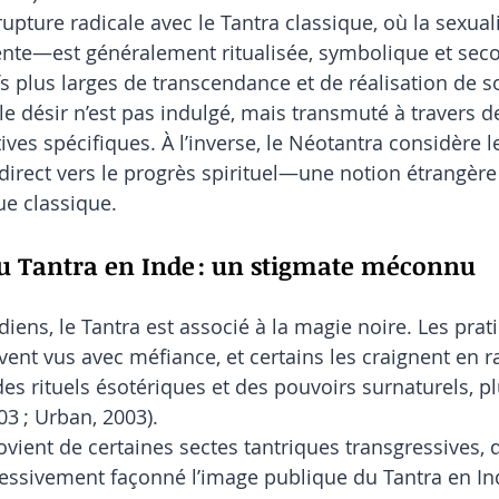
rupture radicale avec le Tantra classique, où la sexua
sente—est généralement ritualisée, symbolique et sec
s plus larges de transcendance et de réalisation de so
 le désir n’est pas indulgé, mais transmuté à travers 
ves spécifiques. À l’inverse, le Néotantra considère le
ect vers le progrès spirituel—une notion étrangère 
ue classique.
du Tantra en Inde : un stigmate méconnu
iens, le Tantra est associé à la magie noire. Les prat
vent vus avec méfiance, et certains les craignent en r
s rituels ésotériques et des pouvoirs surnaturels, plu
03 ; Urban, 2003).
vient de certaines sectes tantriques transgressives, d
essivement façonné l’image publique du Tantra en Inde