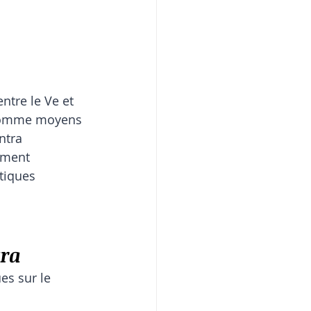
ntre le Ve et 
ps comme moyens 
ntra 
ément 
tiques 
tra
es sur le 