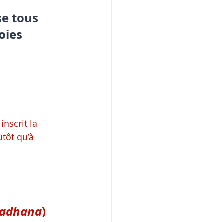
se tous 
oies 
nscrit la 
utôt qu’à 
sadhana
) 