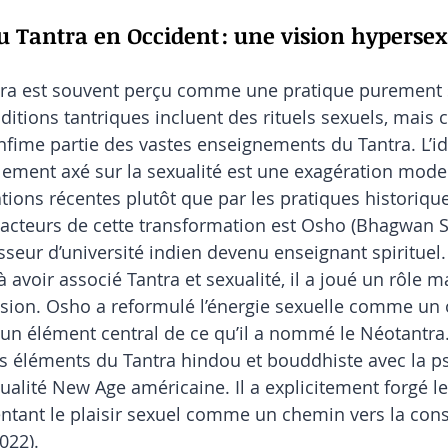
u Tantra en Occident : une vision hypersex
ntra est souvent perçu comme une pratique purement s
aditions tantriques incluent des rituels sexuels, mais 
nfime partie des vastes enseignements du Tantra. L’id
llement axé sur la sexualité est une exagération mode
ations récentes plutôt que par les pratiques historiqu
 acteurs de cette transformation est Osho (Bhagwan 
seur d’université indien devenu enseignant spirituel. 
à avoir associé Tantra et sexualité, il a joué un rôle m
ision. Osho a reformulé l’énergie sexuelle comme un ou
nt un élément central de ce qu’il a nommé le Néotantra
s éléments du Tantra hindou et bouddhiste avec la p
tualité New Age américaine. Il a explicitement forgé l
entant le plaisir sexuel comme un chemin vers la con
022).